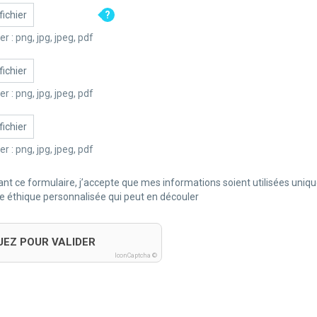
fichier
Formats de fichier : png, jpg, jpeg, pdf
fichier
Formats de fichier : png, jpg, jpeg, pdf
fichier
Formats de fichier : png, jpg, jpeg, pdf
nt ce formulaire, j’accepte que mes informations soient utilisées uniq
 éthique personnalisée qui peut en découler
UEZ POUR VALIDER
IconCaptcha ©