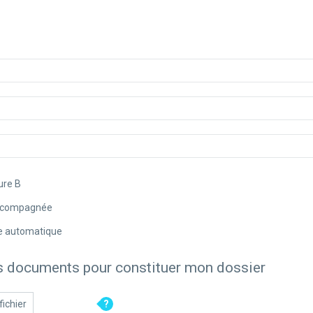
ure B
ccompagnée
e automatique
es documents pour constituer mon dossier
fichier